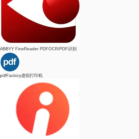
ABBYY FineReader PDF
OCR/PDF识别
pdfFactory
虚拟打印机