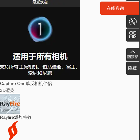
在线咨询
在线咨询
Capture One
单反相机伴侣
3D渲染
Rayfire
爆炸特效