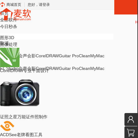
商城首页
您好，请登录
首页
全部软件
H
今日秒杀
图形3D
取消
图像处理
热门搜索
FL Studio
会声会影
CorelDRAW
Guitar Pro
CleanMyMac
热门搜索
FL Studio
会声会影
CorelDRAW
Guitar Pro
CleanMyMac
CorelDRAW
专业平面设计
证照之星
万能证件照制作
ACDSee
老牌看图工具