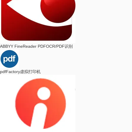
ABBYY FineReader PDF
OCR/PDF识别
pdfFactory
虚拟打印机