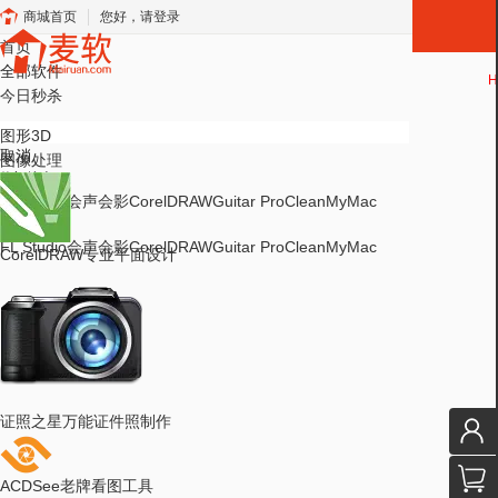
商城首页
您好，请登录
首页
全部软件
H
今日秒杀
图形3D
取消
图像处理
热门搜索
FL Studio
会声会影
CorelDRAW
Guitar Pro
CleanMyMac
热门搜索
FL Studio
会声会影
CorelDRAW
Guitar Pro
CleanMyMac
CorelDRAW
专业平面设计
证照之星
万能证件照制作
ACDSee
老牌看图工具