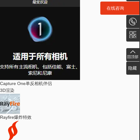
在线咨询
在线咨询
Capture One
单反相机伴侣
3D渲染
Rayfire
爆炸特效