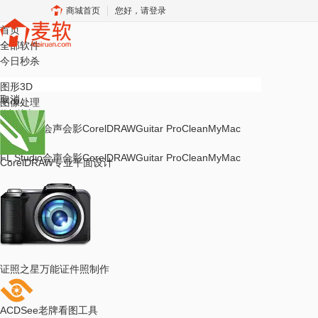
商城首页
您好，请登录
首页
全部软件
今日秒杀
图形3D
取消
图像处理
热门搜索
FL Studio
会声会影
CorelDRAW
Guitar Pro
CleanMyMac
热门搜索
FL Studio
会声会影
CorelDRAW
Guitar Pro
CleanMyMac
CorelDRAW
专业平面设计
证照之星
万能证件照制作
ACDSee
老牌看图工具