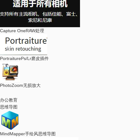
Capture One
RAW处理
Portraiture
Ps/Lr磨皮插件
PhotoZoom
无损放大
办公教育
思维导图
MindMapper
手绘风思维导图