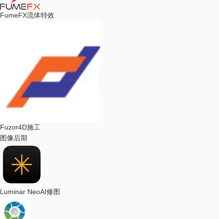
FumeFX
流体特效
Fuzor
4D施工
图像后期
Luminar Neo
AI修图