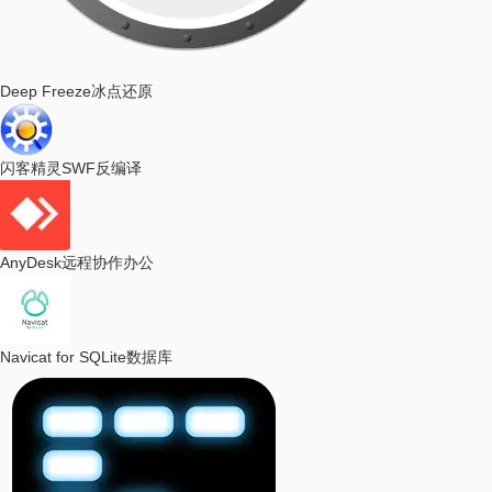
Deep Freeze
冰点还原
闪客精灵
SWF反编译
AnyDesk
远程协作办公
Navicat for SQLite
数据库