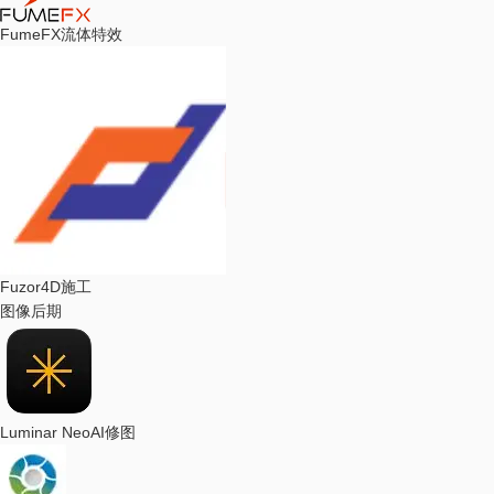
FumeFX
流体特效
Fuzor
4D施工
图像后期
Luminar Neo
AI修图