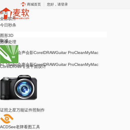
商城首页
您好，请登录
首页
全部软件
今日秒杀
图形3D
取消
图像处理
热门搜索
FL Studio
会声会影
CorelDRAW
Guitar Pro
CleanMyMac
热门搜索
FL Studio
会声会影
CorelDRAW
Guitar Pro
CleanMyMac
CorelDRAW
专业平面设计
证照之星
万能证件照制作
ACDSee
老牌看图工具