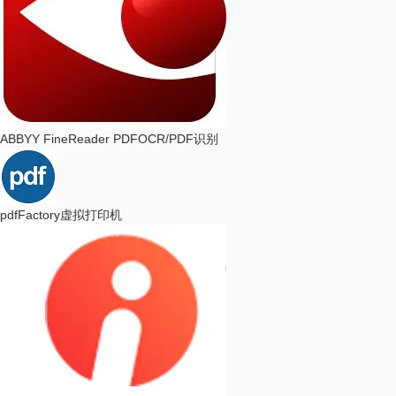
ABBYY FineReader PDF
OCR/PDF识别
pdfFactory
虚拟打印机