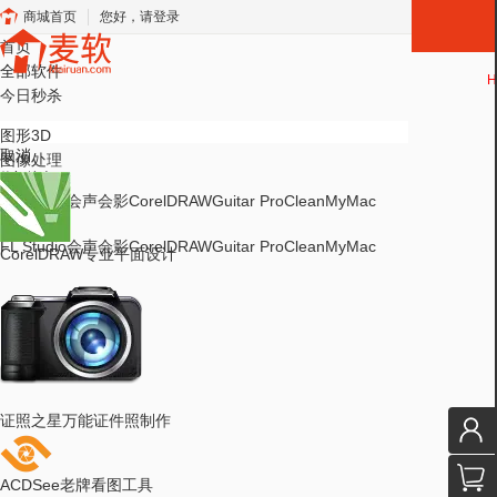
商城首页
您好，请登录
首页
全部软件
H
今日秒杀
图形3D
取消
图像处理
热门搜索
FL Studio
会声会影
CorelDRAW
Guitar Pro
CleanMyMac
热门搜索
FL Studio
会声会影
CorelDRAW
Guitar Pro
CleanMyMac
CorelDRAW
专业平面设计
证照之星
万能证件照制作
ACDSee
老牌看图工具