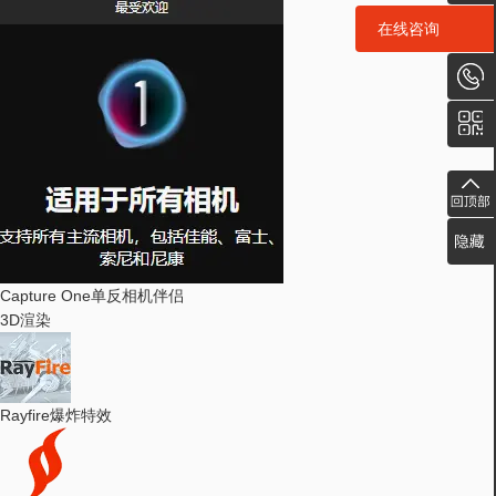
在线咨询
在线咨询
Capture One
单反相机伴侣
3D渲染
Rayfire
爆炸特效