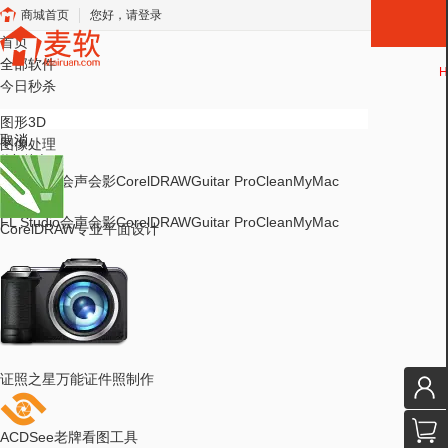
商城首页
您好，请登录
首页
全部软件
H
今日秒杀
图形3D
取消
图像处理
热门搜索
FL Studio
会声会影
CorelDRAW
Guitar Pro
CleanMyMac
热门搜索
FL Studio
会声会影
CorelDRAW
Guitar Pro
CleanMyMac
CorelDRAW
专业平面设计
证照之星
万能证件照制作
ACDSee
老牌看图工具