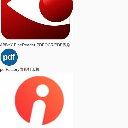
ABBYY FineReader PDF
OCR/PDF识别
pdfFactory
虚拟打印机