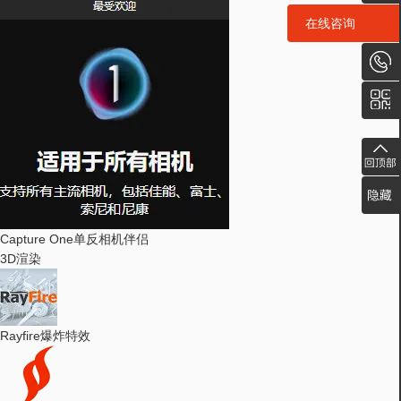
在线咨询
在线咨询
Capture One
单反相机伴侣
3D渲染
Rayfire
爆炸特效