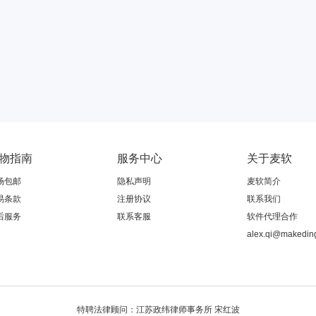
物指南
服务中心
关于麦软
场包邮
隐私声明
麦软简介
易条款
注册协议
联系我们
后服务
联系客服
软件代理合作
alex.qi@makedin
特聘法律顾问：江苏政纬律师事务所 宋红波