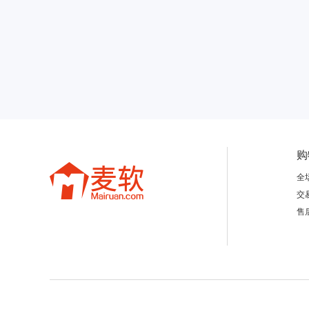
购
全
交
售