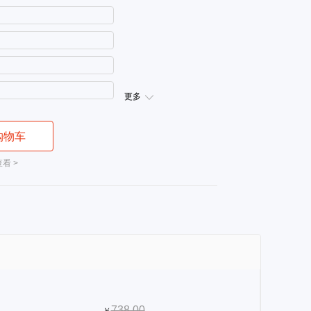
更多
购物车
看 >
738.00