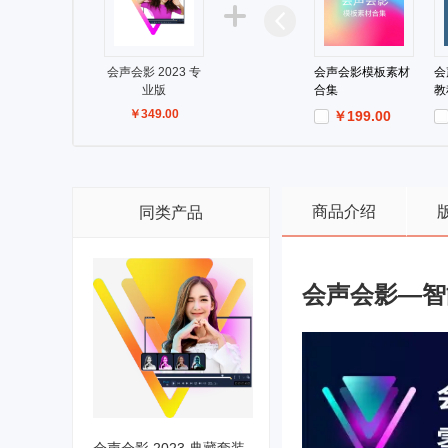
会声会影 2023 专
会声会影模板素材
会
业版
合集
教
￥
349.00
￥199.00
￥0.00
￥
商品介绍
同类产品
会声会影—智