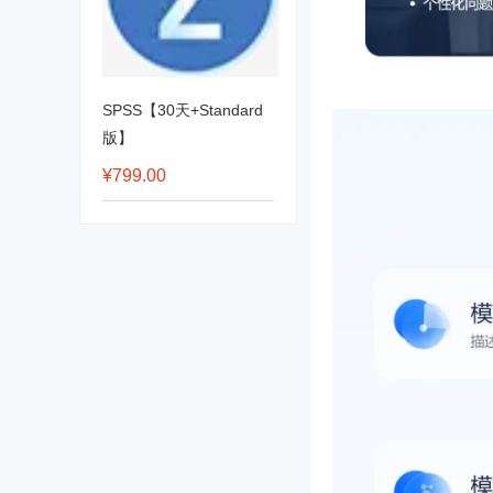
SPSS【30天+Standard
版】
¥799.00