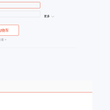
更多
购物车
看 >