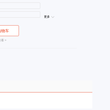
更多
购物车
看 >