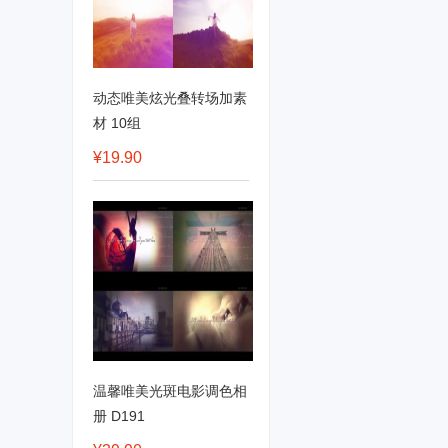
动态唯美炫光叠转场加素
材 10组
¥19.90
温馨唯美光斑电影调色相
册 D191