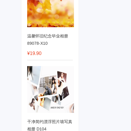
温馨怀旧纪念毕业相册
89078-X10
¥19.90
干净简约漂浮照片墙写真
相册 D104